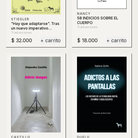
NANCY
58 INDICIOS SOBRE EL
STIEGLER
CUERPO
"Hay que adaptarse". Tras
Traducciones
un nuevo imperativo
político
Traducciones
$ 32.000
+ carrito
$ 18.000
+ carrito
DUFLO
CASTILLO