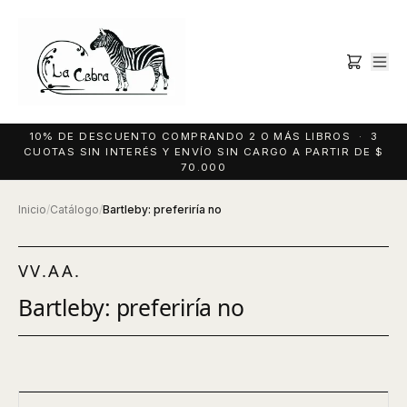
10% DE DESCUENTO COMPRANDO 2 O MÁS LIBROS · 3
CUOTAS SIN INTERÉS Y ENVÍO SIN CARGO A PARTIR DE $
70.000
Inicio
/
Catálogo
/
Bartleby: preferiría no
VV.AA.
Bartleby: preferiría no