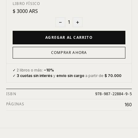
LIBRO FÍSICO
$ 3000 ARS
−
+
1
AGREGAR AL CARRITO
COMPRAR AHORA
✓
2 libros o más:
−10%
✓
3 cuotas sin interés
y
envío sin cargo
a partir de
$ 70.000
ISBN
978-987-22884-9-5
PÁGINAS
160