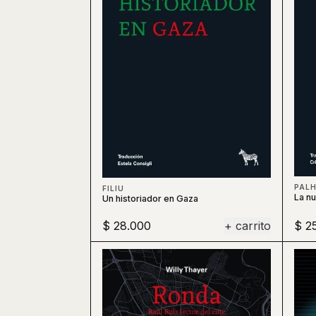
PAL
FILIU
La nu
Un historiador en Gaza
$ 28.000
+ carrito
$ 2