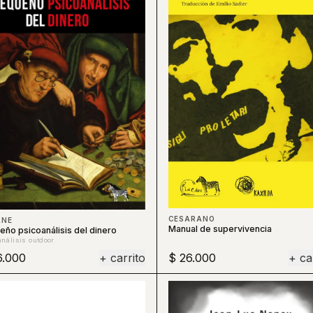
CESARANO
ANE
Manual de supervivencia
ño psicoanálisis del dinero
nálisis outdoor
6.000
+ carrito
$ 26.000
+ ca