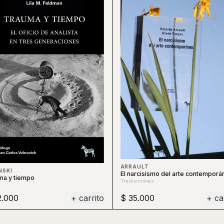
ARRAULT
NSKI
El narcisismo del arte contemporá
ma y tiempo
Traducciones
2.000
+ carrito
$ 35.000
+ ca