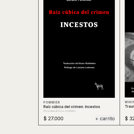
WIKI
POMMIER
Trau
Raíz cúbica del crimen. Incestos
Psicoanálisis outdoor
$ 27.000
+ carrito
$ 3