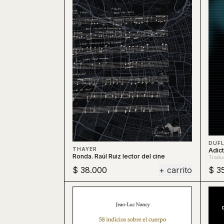
DUF
THAYER
Adict
Ronda. Raúl Ruiz lector del cine
Tradu
$ 38.000
+ carrito
$ 3