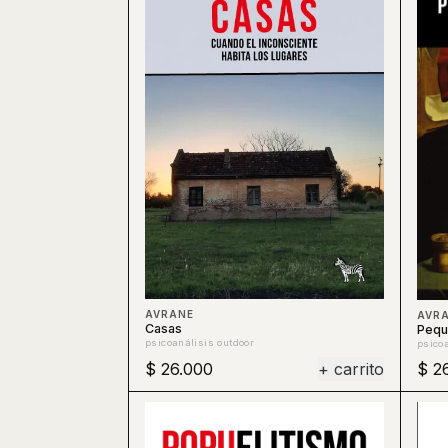
AVRANE
AVR
Casas
Peque
psicoanálisis outdoor
psicoa
$ 26.000
+ carrito
$ 2