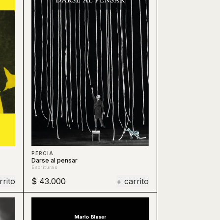
PERCIA
Darse al pensar
Escrituras
rrito
$ 43.000
+ carrito