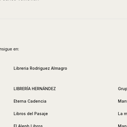
nsigue en:
Libreria Rodriguez Almagro
LIBRERÍA HERNÁNDEZ
Grup
Eterna Cadencia
Mant
Libros del Pasaje
La m
El Aleph Libros
Mand