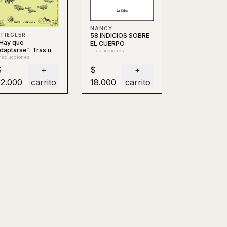
NANCY
58 INDICIOS SOBRE
TIEGLER
Hay que
EL CUERPO
daptarse". Tras un
Traducciones
uevo imperativo
raducciones
olítico
$
+
$
+
32.000
carrito
18.000
carrito