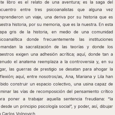
ste libro es el relato de una aventura; es la saga del
ncuentro entre tres psicoanalistas que alguna vez
mprendieron un viaje, una deriva por su historia que es
estra historia, por su memoria, que es la nuestra. En esta
tapa gris de la historia, en medio de una co­munidad
sicoanalítica donde frecuentemente las institu­ciones
emandan la sacralización de las teorías y donde los
aestros exigen una adhesión acrítica; aquí, donde tan a
enudo el anatema reemplaza a la controversia y, en su
gar, las guerras de prestigio se desatan para ahogar la
flexión; aquí, entre nosotros/as, Ana, Mariana y Lila han
bido construir un espacio colectivo, una usina capaz de
uminar las vías de recomposición del pensamiento crítico
ara poner a trabajar aquella sentencia freudiana: “la
desde un principio psicología social”, y poder, así, dibujar
an Carlos Volnovich