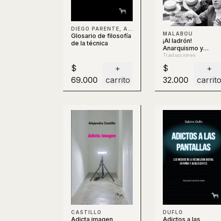
DIEGO PARENTE, AGUSTÍN BERTI, CLAUDIO CELIS, BERTI
MALABOU
Glosario de filosofía
¡Al ladrón!
de la técnica
Anarquismo y
filosofía
Traducciones
$
+
$
+
69.000
carrito
32.000
carrit
DUFLO
CASTILLO
Adictos a las
Adicta imagen