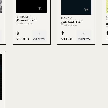
S
STIEGLER
NANCY
"
¡Democracia!
¿UN SUJETO?
a
Traducciones
Traducciones
n
T
p
$
+
$
+
o
23.000
carrito
21.000
carrito