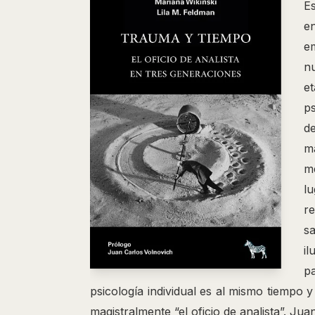
E
e
e
nu
e
p
d
m
m
lu
re
sa
il
p
psicología individual es al mismo tiempo y 
magistralmente “el oficio de analista”. Ju