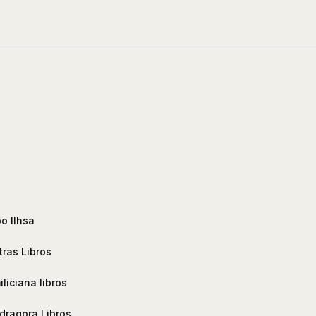
o Ilhsa
ras Libros
iliciana libros
ragora Libros