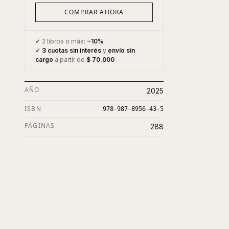
COMPRAR AHORA
✓
2 libros o más:
−10%
✓
3 cuotas sin interés
y
envío sin
cargo
a partir de
$ 70.000
AÑO
2025
ISBN
978-987-8956-43-5
PÁGINAS
288