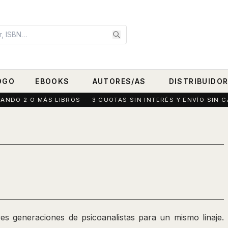
OGO
EBOOKS
AUTORES/AS
DISTRIBUIDO
DO 2 O MÁS LIBROS · 3 CUOTAS SIN INTERÉS Y ENVÍO SIN C
es generaciones de psicoanalistas para un mismo linaje.