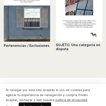
SUJETO. Una categoría en
Pertenencias / Exclusiones
disputa
La Cebra
Al navegar por este sitio aceptás el uso de cookies para
agilizar tu experiencia de navegación y compra. Podés
CATÁLOGO
CONTACTO
PRIVACIDAD
DESDE EL EXTERIOR
CÓMO COMPRAR
aceptar, rechazar o leer nuestra
política de privacidad
.
© 2026 La Cebra