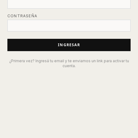
CONTRASEÑA
INGRESAR
¿Primera vez? Ingresá tu email y te enviamos un link para activar tu
cuenta.