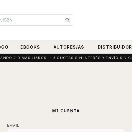
OGO
EBOOKS
AUTORES/AS
DISTRIBUIDO
DO 2 O MÁS LIBROS · 3 CUOTAS SIN INTERÉS Y ENVÍO SIN C
MI CUENTA
EMAIL