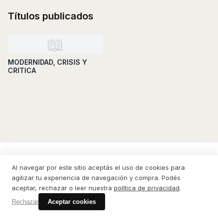
Títulos publicados
📖
MODERNIDAD, CRISIS Y
CRITICA
La Cebra
Al navegar por este sitio aceptás el uso de cookies para
agilizar tu experiencia de navegación y compra. Podés
CATÁLOGO
CONTACTO
PRIVACIDAD
DESDE EL EXTERIOR
CÓMO COMPRAR
aceptar, rechazar o leer nuestra
política de privacidad
.
© 2026 La Cebra
Rechazar
Aceptar cookies