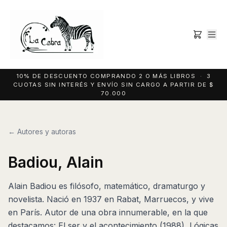
10% DE DESCUENTO COMPRANDO 2 O MÁS LIBROS · 3
CUOTAS SIN INTERÉS Y ENVÍO SIN CARGO A PARTIR DE $
70.000
← Autores y autoras
Badiou, Alain
Alain Badiou es filósofo, matemático, dramaturgo y
novelista. Nació en 1937 en Rabat, Marruecos, y vive
en París. Autor de una obra innumerable, en la que
destacamos: El ser y el acontecimiento (1988), Lógicas