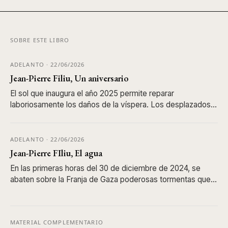
SOBRE ESTE LIBRO
ADELANTO · 22/06/2026
Jean-Pierre Filiu, Un aniversario
El sol que inaugura el año 2025 permite reparar
laboriosamente los daños de la víspera. Los desplazados
se activan en las tiendas de campaña, agradeciendo haber
superado una adversidad más. Aprovechan...
ADELANTO · 22/06/2026
Jean-Pierre FIliu, El agua
En las primeras horas del 30 de diciembre de 2024, se
abaten sobre la Franja de Gaza poderosas tormentas que
castigan especialmente la “zona humanitaria”. Su impacto
atemoriza, sobre todo porque los d...
MATERIAL COMPLEMENTARIO