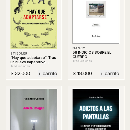
NANCY
58 INDICIOS SOBRE EL
STIEGLER
CUERPO
"Hay que adaptarse". Tras
Traducciones
un nuevo imperativo
político
Traducciones
$ 32.000
+ carrito
$ 18.000
+ carrito