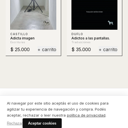
DUFLO
CASTILLO
Adictos a las pantallas.
Adicta imagen
Traducciones
Escrituras
$ 25.000
+ carrito
$ 35.000
+ carrito
La Cebra
Al navegar por este sitio aceptás el uso de cookies para
agilizar tu experiencia de navegación y compra. Podés
CATÁLOGO
CONTACTO
PRIVACIDAD
DESDE EL EXTERIOR
CÓMO COMPRAR
aceptar, rechazar o leer nuestra
política de privacidad
.
© 2026 La Cebra
Rechazar
Aceptar cookies