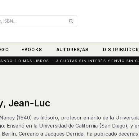
OGO
EBOOKS
AUTORES/AS
DISTRIBUIDO
DO 2 O MÁS LIBROS · 3 CUOTAS SIN INTERÉS Y ENVÍO SIN C
y, Jean-Luc
ancy (1940) es filósofo, profesor emérito de la Universi
o. Enseñó en la Universidad de California (San Diego), y en
 Berlín. Cercano a Jacques Derrida, ha publicado decenas d