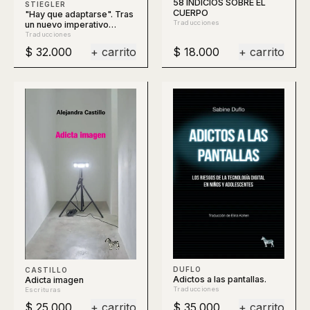
58 INDICIOS SOBRE EL
STIEGLER
CUERPO
"Hay que adaptarse". Tras
Traducciones
un nuevo imperativo
político
Traducciones
$ 32.000
+ carrito
$ 18.000
+ carrito
DUFLO
CASTILLO
Adictos a las pantallas.
Adicta imagen
Traducciones
Escrituras
$ 25.000
+ carrito
$ 35.000
+ carrito