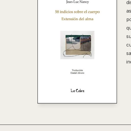
d
a
p
q
s
c
s
in