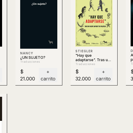
STIEGLER
NANCY
A
"Hay que
¿UN SUJETO?
p
adaptarse". Tras un
Traducciones
nuevo imperativo
T
Traducciones
político
$
+
$
+
o
21.000
carrito
32.000
carrito