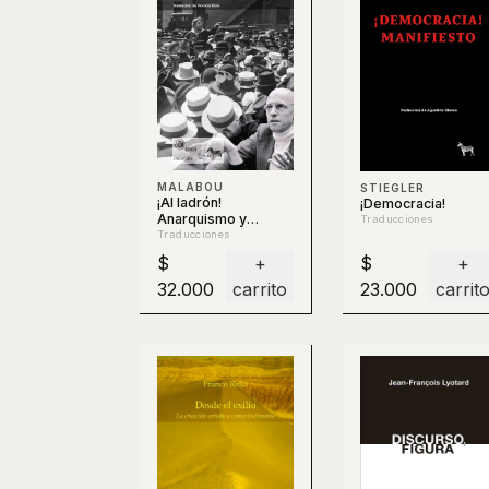
MALABOU
STIEGLER
¡Al ladrón!
¡Democracia!
Anarquismo y
Traducciones
filosofía
Traducciones
$
+
$
+
32.000
carrito
23.000
carrit