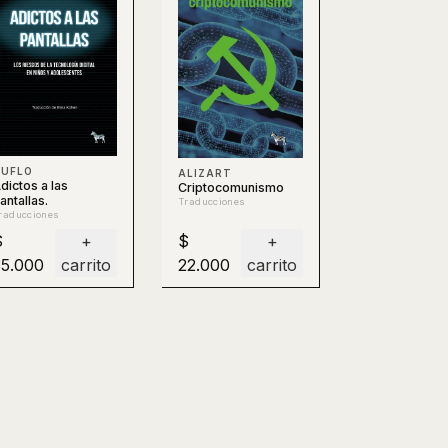
DUFLO
ALIZART
dictos a las
Criptocomunismo
antallas.
Traducciones
raducciones
$
+
$
+
35.000
carrito
22.000
carrito