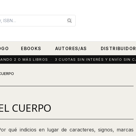
OGO
EBOOKS
AUTORES/AS
DISTRIBUIDO
DO 2 O MÁS LIBROS · 3 CUOTAS SIN INTERÉS Y ENVÍO SIN C
 CUERPO
 EL CUERPO
Por qué indicios en lugar de caracteres, signos, marcas