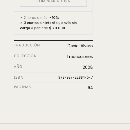
COMPRAR AHORA
✓
2 libros o más:
−10%
✓
3 cuotas sin interés
y
envío sin
cargo
a partir de
$ 70.000
TRADUCCIÓN
Daniel Alvaro
COLECCIÓN
Traducciones
AÑO
2008
ISBN
978-987-22884-5-7
PÁGINAS
64