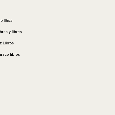
o Ilhsa
ibros y libres
z Libros
raco libros