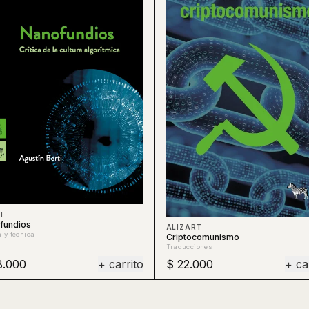
I
fundios
ALIZART
a y técnica
Criptocomunismo
Traducciones
8.000
+ carrito
$ 22.000
+ ca