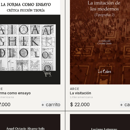
ARCE
RE
La visitación
orma como ensayo
Litteramericana
ramericana
7.000
+ carrito
$ 22.000
+ ca