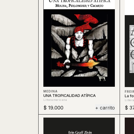
MEDINA
FREI
UNA TROPICALIDAD ATÍPICA
La f
Litteramericana
Litte
$ 19.000
+ carrito
$ 3