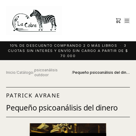
10% DE DESCUENTO COMPRANDO 2 O MÁS LIBROS · 3
CUOTAS SIN INTERÉS Y ENVÍO SIN CARGO A PARTIR DE $
70.000
psicoanálisis
Inicio
/
Catálogo
/
/
Pequeño psicoanálisis del dinero
outdoor
PATRICK AVRANE
Pequeño psicoanálisis del dinero