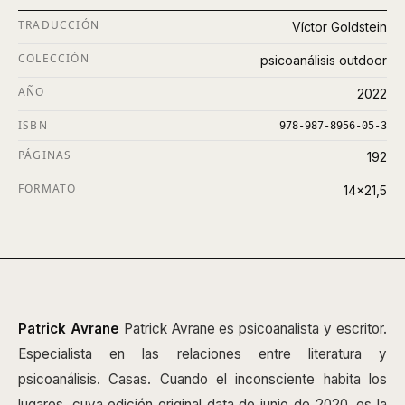
TRADUCCIÓN
Víctor Goldstein
COLECCIÓN
psicoanálisis outdoor
AÑO
2022
ISBN
978-987-8956-05-3
PÁGINAS
192
FORMATO
14x21,5
Patrick Avrane
Patrick Avrane es psicoanalista y escritor.
Especialista en las relaciones entre literatura y
psicoanálisis. Casas. Cuando el inconsciente habita los
lugares, cuya edición original data de junio de 2020, es la