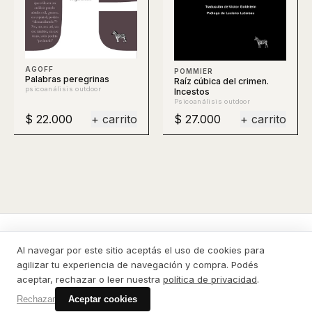
AGOFF
POMMIER
Palabras peregrinas
Raíz cúbica del crimen.
psicoanálisis outdoor
Incestos
Psicoanálisis outdoor
$ 22.000
+ carrito
$ 27.000
+ carrito
La Cebra
Al navegar por este sitio aceptás el uso de cookies para
agilizar tu experiencia de navegación y compra. Podés
CATÁLOGO
CONTACTO
PRIVACIDAD
DESDE EL EXTERIOR
CÓMO COMPRAR
aceptar, rechazar o leer nuestra
política de privacidad
.
© 2026 La Cebra
Rechazar
Aceptar cookies