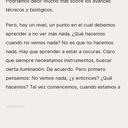
Podríamos decir mucho más sobre los avances
técnicos y biológicos.
Pero, hay un nivel, un punto en el cual debemos
aprender a no ver más nada. ¿Qué hacemos
cuando no vemos nada? No es que no hacemos
nada. Hay que aprender a estar a oscuras. Claro
que siempre necesitamos instrumentos, buscar
cierta iluminación. De acuerdo. Pero primero
pensemos: No vemos nada, ¿y entonces? ¿Qué
hacemos? Tal vez comencemos, cuando estamos a
oscuras, a tantear alrededor nuestro. Las paredes,
las salidas, por dónde puedo pasar, en qué
25/08/2021
dirección. Es un pensamiento a tientas. Táctil.