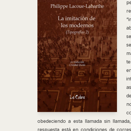
p
r
“i
a
s
s
m
te
en
in
a
d
n
c
obedeciendo a esta llamada sin llamada
respuesta está en condiciones de corre