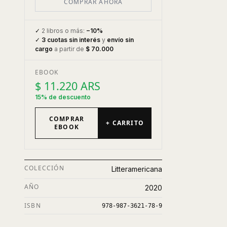
COMPRAR AHORA
✓
2 libros o más:
−10%
✓
3 cuotas sin interés
y
envío sin
cargo
a partir de
$ 70.000
EBOOK
$ 11.220 ARS
15% de descuento
COMPRAR
+ CARRITO
EBOOK
COLECCIÓN
Litteramericana
AÑO
2020
ISBN
978-987-3621-78-9