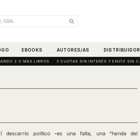
OGO
EBOOKS
AUTORES/AS
DISTRIBUIDO
DO 2 O MÁS LIBROS · 3 CUOTAS SIN INTERÉS Y ENVÍO SIN C
El descarrío político –es una falta, una “herida del