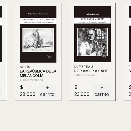
LUTEREAU
F
SOLÍS
POR AMOR A SADE
S
LA REPÚBLICA DE LA
MELANCOLÍA
Litteramericana
L
Litteramericana
$
+
$
+
o
28.000
carrito
23.000
carrito