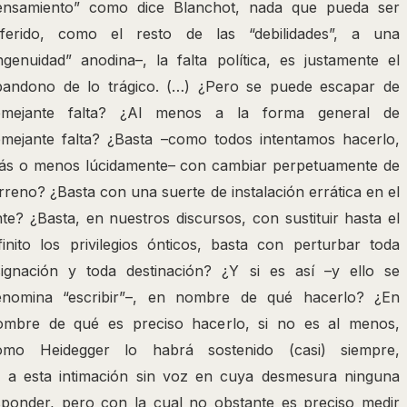
ensamiento” como dice Blanchot, nada que pueda ser
eferido, como el resto de las “debilidades”, a una
ngenuidad” anodina–, la falta política, es justamente el
bandono de lo trágico. (…) ¿Pero se puede escapar de
emejante falta? ¿Al menos a la forma general de
emejante falta? ¿Basta –como todos intentamos hacerlo,
ás o menos lúcidamente– con cambiar perpetuamente de
rreno? ¿Basta con una suerte de instalación errática en el
te? ¿Basta, en nuestros discursos, con sustituir hasta el
finito los privilegios ónticos, basta con perturbar toda
signación y toda destinación? ¿Y si es así –y ello se
enomina “escribir”–, en nombre de qué hacerlo? ¿En
ombre de qué es preciso hacerlo, si no es al menos,
omo Heidegger lo habrá sostenido (casi) siempre,
, a esta intimación sin voz en cuya desmesura ninguna
sponder, pero con la cual no obstante es preciso medir