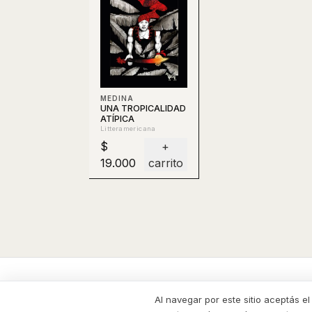
MEDINA
UNA TROPICALIDAD
ATÍPICA
Litteramericana
$
+
19.000
carrito
La Cebra
CATÁ
Al navegar por este sitio aceptás e