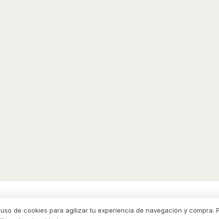
LOGO
CONTACTO
PRIVACIDAD
DESDE EL EXTERIOR
CÓMO COMPR
l uso de cookies para agilizar tu experiencia de navegación y compra.