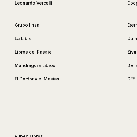
Leonardo Vercelli
Coop
Grupo Ilhsa
Eter
La Libre
Gamb
Libros del Pasaje
Ziva
Mandragora Libros
De l
El Doctor y el Mesias
GES 
Ruben Libros