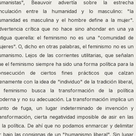
umanistas", Beauvoir advertía sobre la estrecha
inculación entre la humanidad y lo masculino: "la
umanidad es masculina y el hombre define a la mujer".
dvertencia crítica que no hace sino ahondar en una ya
ntigua querella: el feminismo no es una "comunidad de
jeres". O, dicho en otras palabras, el feminismo no es un
manismo. Lejos de las corrientes utilitarias, que señalan
e el feminismo siempre ha sido una forma política para la
onsecución de ciertos fines prácticos que calzan
enamente con la idea de "individuo" de la tradición liberal,
l feminismo busca la transformación de la política
oderna y no su adecuación. La transformación implica un
unto de fuga, un lugar indeterminado de invención y
ansformación, cierta negatividad imposible de asir en las
e la política. De ahí que no podamos enmarcar y delimitar
ir bajo las consignas de un "humanismo liberal". Sin lugar