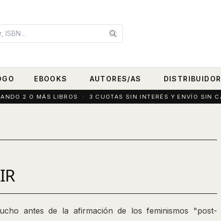
OGO
EBOOKS
AUTORES/AS
DISTRIBUIDO
DO 2 O MÁS LIBROS · 3 CUOTAS SIN INTERÉS Y ENVÍO SIN C
IR
ucho antes de la afirmación de los feminismos "post-