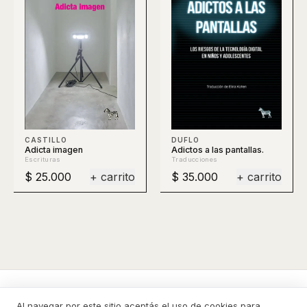
DUFLO
CASTILLO
Adictos a las pantallas.
Adicta imagen
Traducciones
Escrituras
$ 25.000
+ carrito
$ 35.000
+ carrito
La Cebra
Al navegar por este sitio aceptás el uso de cookies para