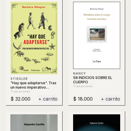
NANCY
58 INDICIOS SOBRE EL
STIEGLER
CUERPO
"Hay que adaptarse". Tras
Traducciones
un nuevo imperativo
político
Traducciones
$ 32.000
+ carrito
$ 18.000
+ carrito