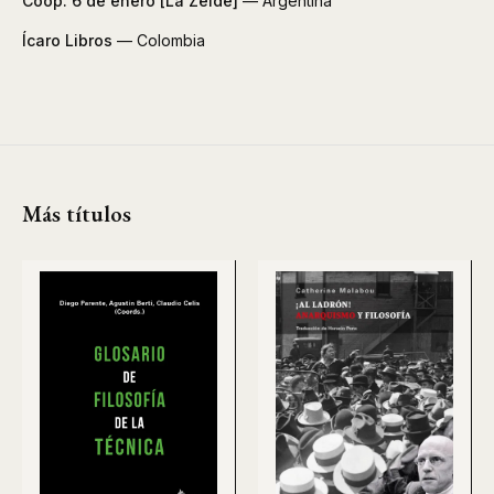
Coop. 6 de enero [La Zeide]
— Argentina
Ícaro Libros
— Colombia
Más títulos