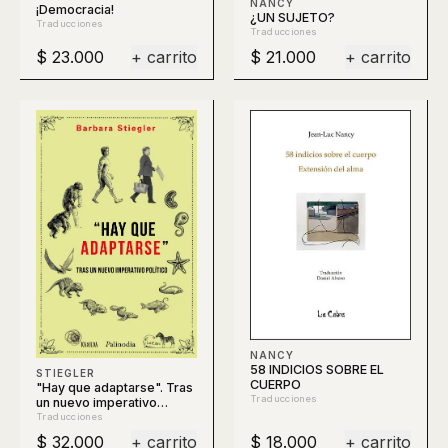
NANCY
¡Democracia!
¿UN SUJETO?
Traducciones
Traducciones
$ 23.000
+ carrito
$ 21.000
+ carrito
NANCY
58 INDICIOS SOBRE EL
STIEGLER
CUERPO
"Hay que adaptarse". Tras
Traducciones
un nuevo imperativo
político
Traducciones
$ 32.000
+ carrito
$ 18.000
+ carrito