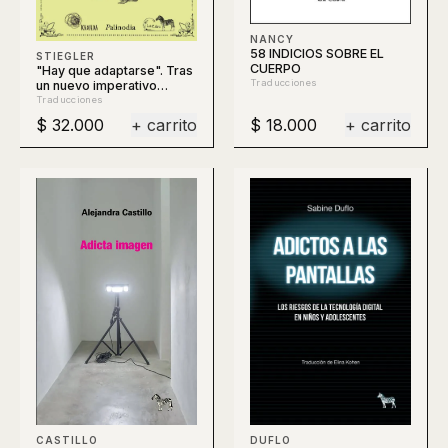
NANCY
58 INDICIOS SOBRE EL
STIEGLER
CUERPO
"Hay que adaptarse". Tras
Traducciones
un nuevo imperativo
político
Traducciones
$ 32.000
+ carrito
$ 18.000
+ carrito
DUFLO
CASTILLO