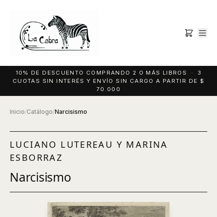
10% DE DESCUENTO COMPRANDO 2 O MÁS LIBROS · 3
CUOTAS SIN INTERÉS Y ENVÍO SIN CARGO A PARTIR DE $
70.000
Inicio
/
Catálogo
/
Narcisismo
LUCIANO LUTEREAU Y MARINA
ESBORRAZ
Narcisismo