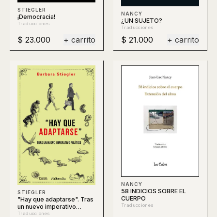
STIEGLER
NANCY
¡Democracia!
¿UN SUJETO?
Traducciones
Traducciones
$ 23.000
+ carrito
$ 21.000
+ carrito
NANCY
58 INDICIOS SOBRE EL
STIEGLER
CUERPO
"Hay que adaptarse". Tras
Traducciones
un nuevo imperativo
político
Traducciones