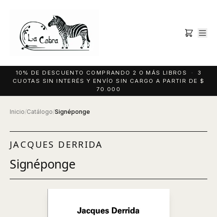
10% DE DESCUENTO COMPRANDO 2 O MÁS LIBROS · 3
CUOTAS SIN INTERÉS Y ENVÍO SIN CARGO A PARTIR DE $
70.000
Inicio
/
Catálogo
/
Signéponge
JACQUES DERRIDA
Signéponge