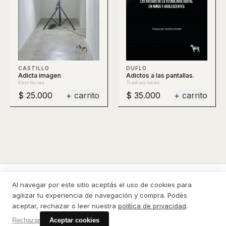
DUFLO
CASTILLO
Adictos a las pantallas.
Adicta imagen
Traducciones
Escrituras
$ 25.000
+ carrito
$ 35.000
+ carrito
Al navegar por este sitio aceptás el uso de cookies para
La Cebra
agilizar tu experiencia de navegación y compra. Podés
CATÁLOGO
CONTACTO
PRIVACIDAD
DESDE EL EXTERIOR
aceptar, rechazar o leer nuestra
política de privacidad
.
CÓMO COMPRAR
© 2026 La Cebra
Rechazar
Aceptar cookies