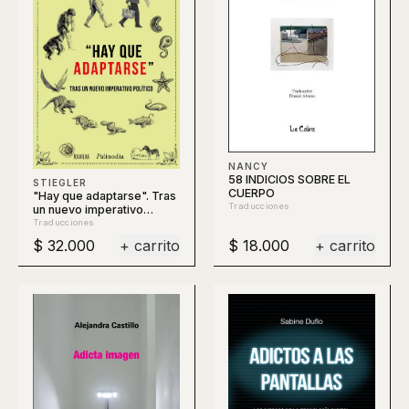
NANCY
58 INDICIOS SOBRE EL
STIEGLER
CUERPO
"Hay que adaptarse". Tras
Traducciones
un nuevo imperativo
político
Traducciones
$ 32.000
+ carrito
$ 18.000
+ carrito