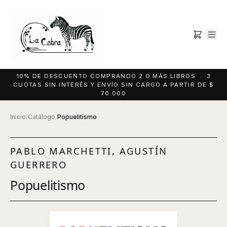
10% DE DESCUENTO COMPRANDO 2 O MÁS LIBROS · 3
CUOTAS SIN INTERÉS Y ENVÍO SIN CARGO A PARTIR DE $
70.000
Inicio
/
Catálogo
/
Popuelitismo
PABLO MARCHETTI, AGUSTÍN
GUERRERO
Popuelitismo