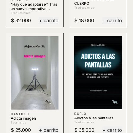
CUERPO
"Hay que adaptarse". Tras
Traducciones
un nuevo imperativo
político
Traducciones
$ 32.000
+ carrito
$ 18.000
+ carrito
DUFLO
CASTILLO
Adictos a las pantallas.
Adicta imagen
Traducciones
Escrituras
$ 25.000
+ carrito
$ 35.000
+ carrito