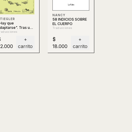
NANCY
58 INDICIOS SOBRE
TIEGLER
Hay que
EL CUERPO
daptarse". Tras un
Traducciones
uevo imperativo
raducciones
olítico
$
+
$
+
32.000
carrito
18.000
carrito