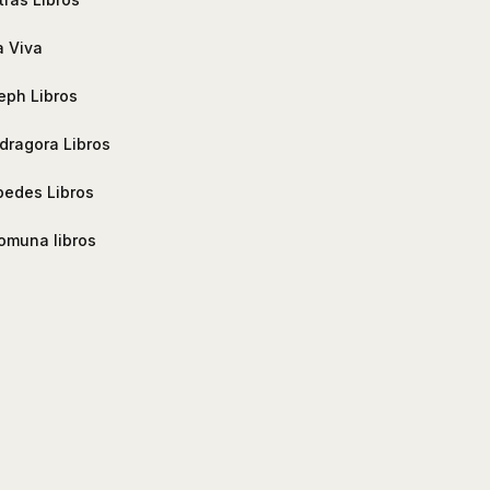
a Viva
leph Libros
ragora Libros
edes Libros
omuna libros