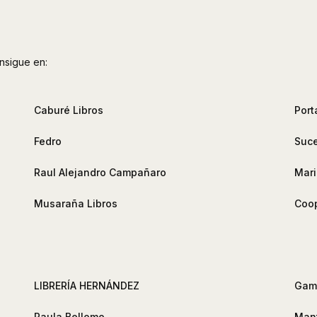
nsigue en:
Caburé Libros
Port
Fedro
Suce
Raul Alejandro Campañaro
Mari
Musaraña Libros
Coop
LIBRERÍA HERNÁNDEZ
Gamb
Paula Bellomo
Mant