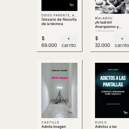
DIEGO PARENTE, AGUSTÍN BERTI, CLAUDIO CELIS, BERTI
MALABOU
Glosario de filosofía
¡Al ladrón!
de la técnica
Anarquismo y
filosofía
Traducciones
$
+
$
+
69.000
carrito
32.000
carrit
DUFLO
CASTILLO
Adictos a las
Adicta imagen