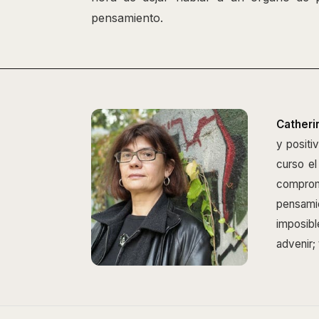
pensamiento.
Catheri
y positi
curso el
comprom
pensamie
imposib
advenir;