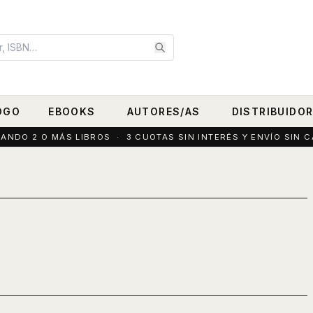
OGO
EBOOKS
AUTORES/AS
DISTRIBUIDO
DO 2 O MÁS LIBROS · 3 CUOTAS SIN INTERÉS Y ENVÍO SIN C