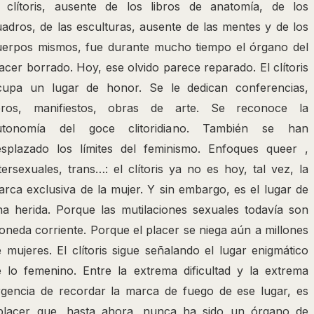
l clítoris, ausente de los libros de anatomía, de los
adros, de las esculturas, ausente de las mentes y de los
uerpos mismos, fue durante mucho tiempo el órgano del
acer borrado. Hoy, ese olvido parece reparado. El clítoris
cupa un lugar de honor. Se le dedican conferencias,
ibros, manifiestos, obras de arte. Se reconoce la
utonomía del goce clitoridiano. También se han
esplazado los límites del feminismo. Enfoques queer ,
tersexuales, trans…: el clítoris ya no es hoy, tal vez, la
rca exclusiva de la mujer. Y sin embargo, es el lugar de
na herida. Porque las mutilaciones sexuales todavía son
neda corriente. Porque el placer se niega aún a millones
 mujeres. El clítoris sigue señalando el lugar enigmático
e lo femenino. Entre la extrema dificultad y la extrema
rgencia de recordar la marca de fuego de ese lugar, es
placer que, hasta ahora, nunca ha sido un órgano de