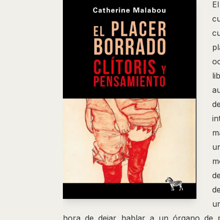
E
cu
c
pl
o
l
a
d
in
ma
u
mo
de
d
u
hora de dejar hablar a un órgano de 