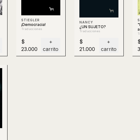
S
STIEGLER
NANCY
"
¡Democracia!
¿UN SUJETO?
a
Traducciones
Traducciones
n
T
p
$
+
$
+
o
23.000
carrito
21.000
carrito