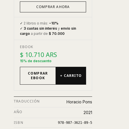
COMPRAR AHORA
✓
2 libros o más:
−10%
✓
3 cuotas sin interés
y
envío sin
cargo
a partir de
$ 70.000
EBOOK
$ 10.710 ARS
15% de descuento
COMPRAR
+ CARRITO
EBOOK
TRADUCCIÓN
Horacio Pons
AÑO
2021
ISBN
978-987-3621-89-5