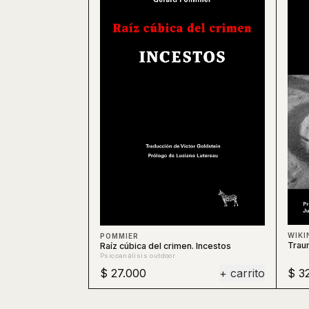
WIKI
POMMIER
Trau
Raíz cúbica del crimen. Incestos
Psicoanálisis outdoor
$ 27.000
+ carrito
$ 3