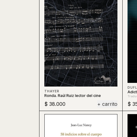
DUF
THAYER
Adict
Ronda. Raúl Ruiz lector del cine
Tradu
$ 38.000
+ carrito
$ 3