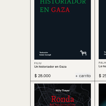
PAL
FILIU
La nu
Un historiador en Gaza
$ 28.000
+ carrito
$ 2