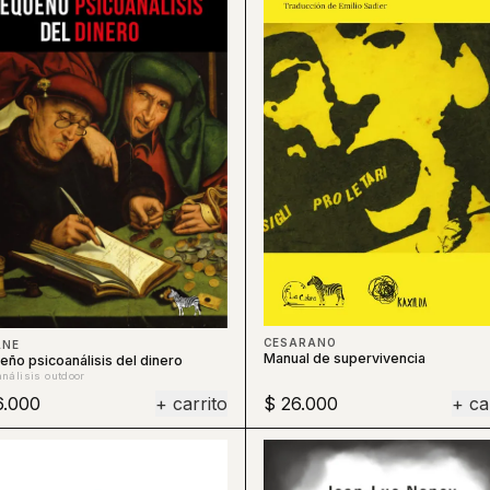
CESARANO
ANE
Manual de supervivencia
ño psicoanálisis del dinero
nálisis outdoor
6.000
+ carrito
$ 26.000
+ ca