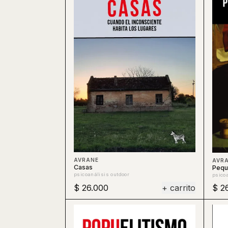
AVRANE
AVR
Casas
Peque
psicoanálisis outdoor
psicoa
$ 26.000
+ carrito
$ 2