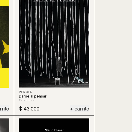
PERCIA
Darse al pensar
Escrituras
rrito
$ 43.000
+ carrito