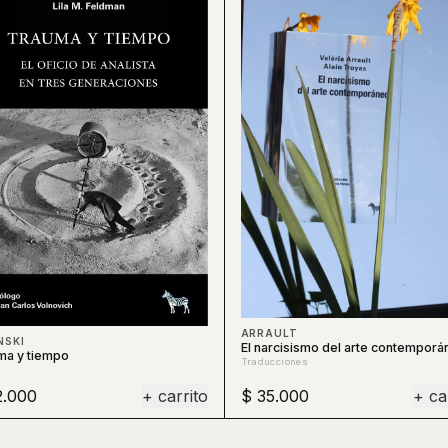
ARRAULT
NSKI
El narcisismo del arte contemporá
ma y tiempo
Traducciones
2.000
+ carrito
$ 35.000
+ ca